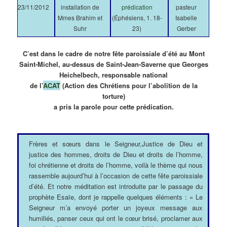
23/11/2012
installation de
prédication
pasteur
Mmes Brahim et
(Éphésiens, 1. 18-
Isabelle
Suhr
23)
Gerber
C’est dans le cadre de notre fête paroissiale d’été au Mont
Saint-Michel, au-dessus de Saint-Jean-Saverne que Georges
Heichelbech, responsable national
de l’
ACAT
(Action des Chrétiens pour l’abolition de la
torture)
a pris la parole pour cette prédication.
Frères et sœurs dans le Seigneur,Justice de Dieu et
justice des hommes, droits de Dieu et droits de l’homme,
foi chrétienne et droits de l’homme, voilà le thème qui nous
rassemble aujourd’hui à l’occasion de cette fête paroissiale
d’été. Et notre méditation est introduite par le passage du
prophète Esaïe, dont je rappelle quelques éléments : « Le
Seigneur m’a envoyé porter un joyeux message aux
humiliés, panser ceux qui ont le cœur brisé, proclamer aux