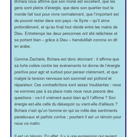
Bchara nous affirme que son moral est excellent, que les
gens sont pleins d’énergie, que dans son quartier tout le
monde fait tout pour vivre normalement, que l’important est
de pouvoir rester dans son pays –la Syrie – qu’il aime
profondément, et qu’au final tout réside entre les mains de
Dieu. Entretemps les deux personnes ont été relâchées et
se portent bien – grâce à Dieu – hamdulillah comme on dit
en arabe.
Comme Zacharie, Bchara est donc étonnant : il affirme que
sa forte colère contre les événements lui donne de l’énergie
positive pour agir et surtout pour penser clairement, et que
malgré la tension nerveuse son sommeil est profond et
réparateur. Ces contradictions sont assez troublantes : nous
ne sommes pas à sa place mais nous nous posons des
questions : va-t-il vraiment aussi bien qu’il l’affirme ? Son
énergie est-elle celle du désespoir ou vient-elle d’ailleurs ?
Bchara n’est qu’un homme en qui se mêle des sentiments
paradoxaux et parfois confus ; pourtant il est un témoin pour
nous ce matin.
Il est un témoin. En effet, il y a une expression qui revient