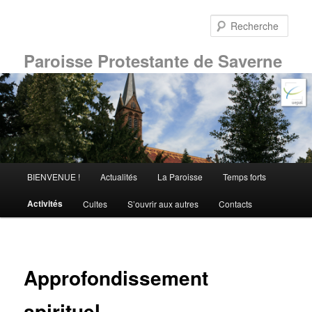
Aller
au
Rech
contenu
principal
Paroisse Protestante de Saverne
Menu
BIENVENUE !
Actualités
La Paroisse
Temps forts
principal
Activités
Cultes
S’ouvrir aux autres
Contacts
Approfondissement
spirituel