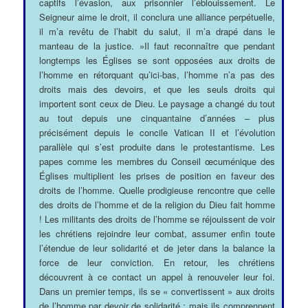
captifs l’évasion, aux prisonnier l’éblouissement. Le
Seigneur aime le droit, il conclura une alliance perpétuelle,
il m’a revêtu de l’habit du salut, il m’a drapé dans le
manteau de la justice. »Il faut reconnaître que pendant
longtemps les Églises se sont opposées aux droits de
l’homme en rétorquant qu’ici-bas, l’homme n’a pas des
droits mais des devoirs, et que les seuls droits qui
importent sont ceux de Dieu. Le paysage a changé du tout
au tout depuis une cinquantaine d’années – plus
précisément depuis le concile Vatican II et l’évolution
parallèle qui s’est produite dans le protestantisme. Les
papes comme les membres du Conseil œcuménique des
Églises multiplient les prises de position en faveur des
droits de l’homme. Quelle prodigieuse rencontre que celle
des droits de l’homme et de la religion du Dieu fait homme
! Les militants des droits de l’homme se réjouissent de voir
les chrétiens rejoindre leur combat, assumer enfin toute
l’étendue de leur solidarité et de jeter dans la balance la
force de leur conviction. En retour, les chrétiens
découvrent à ce contact un appel à renouveler leur foi.
Dans un premier temps, ils se « convertissent » aux droits
de l’homme par devoir de solidarité ; mais ils comprennent