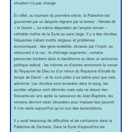
situation n’a pas changé.
En effet, au tournant du première siècle, la Palestine est
gouvernée par un despote régnant par la terreur : Hérode dit
« le Grand », lui-même dépendant de l’empire romain –
véritable maître de la Syrie au sens large. Il y a des révoltes
fréquentes mêlant motifs religieux et problèmes
économiques ; des gens endettés, écrasés par l’impôt, se
retrouvent à la rue ; le chômage augmente ; certains
personnes tombent dans le banditisme ou dans un activisme
politique radical ; les mêmes ou d’autres annoncent la venue
du Royaume de Dieu ou d’un retour du Royaume d’Israël du
temps de David – et ils sont prêts à se battre pour que cela
advienne. Les révoltes sont écrasées dans le sang, les
excités religieux sont éliminés mais cela ne résout rien.
Soixante-six ans après la naissance de Jean-Baptiste, les
romains devront raser Jérusalem pour imposer leur pouvoir.
Il n’en reste aujourd’hui qu’un mur des lamentations.
Il y avait beaucoup de difficultés et de confusions dans la
Palestine de Zacharie. Dans la Syrie d’aujourd’hui les