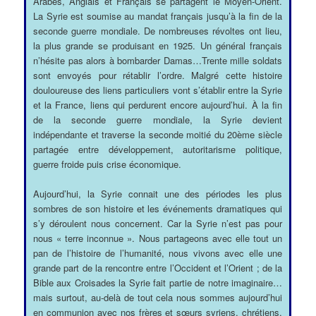
Arabes, Anglais et Français se partagent le Moyen-Orient.
La Syrie est soumise au mandat français jusqu’à la fin de la
seconde guerre mondiale. De nombreuses révoltes ont lieu,
la plus grande se produisant en 1925. Un général français
n’hésite pas alors à bombarder Damas…Trente mille soldats
sont envoyés pour rétablir l’ordre. Malgré cette histoire
douloureuse des liens particuliers vont s’établir entre la Syrie
et la France, liens qui perdurent encore aujourd’hui. À la fin
de la seconde guerre mondiale, la Syrie devient
indépendante et traverse la seconde moitié du 20ème siècle
partagée entre développement, autoritarisme politique,
guerre froide puis crise économique.
Aujourd’hui, la Syrie connait une des périodes les plus
sombres de son histoire et les événements dramatiques qui
s’y déroulent nous concernent. Car la Syrie n’est pas pour
nous « terre inconnue ». Nous partageons avec elle tout un
pan de l’histoire de l’humanité, nous vivons avec elle une
grande part de la rencontre entre l’Occident et l’Orient ; de la
Bible aux Croisades la Syrie fait partie de notre imaginaire…
mais surtout, au-delà de tout cela nous sommes aujourd’hui
en communion avec nos frères et sœurs syriens, chrétiens,