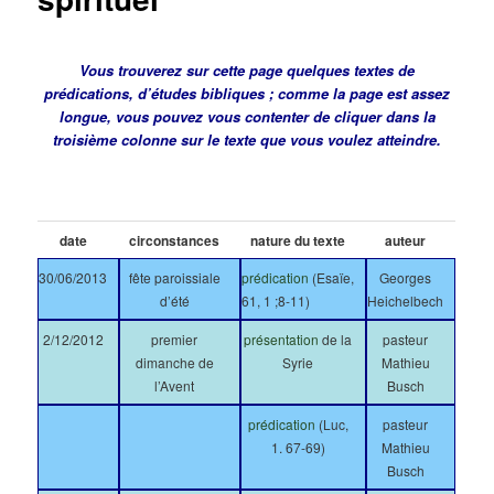
Vous trouverez sur cette page quelques textes de
prédications, d’études bibliques ; comme la page est assez
longue, vous pouvez vous contenter de cliquer dans la
troisième colonne sur le texte que vous voulez atteindre.
date
circonstances
nature du texte
auteur
30/06/2013
fête paroissiale
prédication
(Esaïe,
Georges
d’été
61, 1 ;8-11)
Heichelbech
2/12/2012
premier
présentation
de la
pasteur
dimanche de
Syrie
Mathieu
l’Avent
Busch
prédication
(Luc,
pasteur
1. 67-69)
Mathieu
Busch