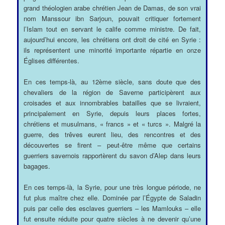
grand théologien arabe chrétien Jean de Damas, de son vrai
nom Manssour ibn Sarjoun, pouvait critiquer fortement
l’Islam tout en servant le calife comme ministre. De fait,
aujourd’hui encore, les chrétiens ont droit de cité en Syrie :
ils représentent une minorité importante répartie en onze
Églises différentes.
En ces temps-là, au 12ème siècle, sans doute que des
chevaliers de la région de Saverne participèrent aux
croisades et aux innombrables batailles que se livraient,
principalement en Syrie, depuis leurs places fortes,
chrétiens et musulmans, « francs » et « turcs ». Malgré la
guerre, des trêves eurent lieu, des rencontres et des
découvertes se firent – peut-être même que certains
guerriers savernois rapportèrent du savon d’Alep dans leurs
bagages.
En ces temps-là, la Syrie, pour une très longue période, ne
fut plus maître chez elle. Dominée par l’Égypte de Saladin
puis par celle des esclaves guerriers – les Mamlouks – elle
fut ensuite réduite pour quatre siècles à ne devenir qu’une