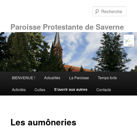
Aller
au
Rech
contenu
principal
Paroisse Protestante de Saverne
Menu
BIENVENUE !
Actualités
La Paroisse
Temps forts
principal
S’ouvrir aux autres
Activités
Cultes
Contacts
Les aumôneries