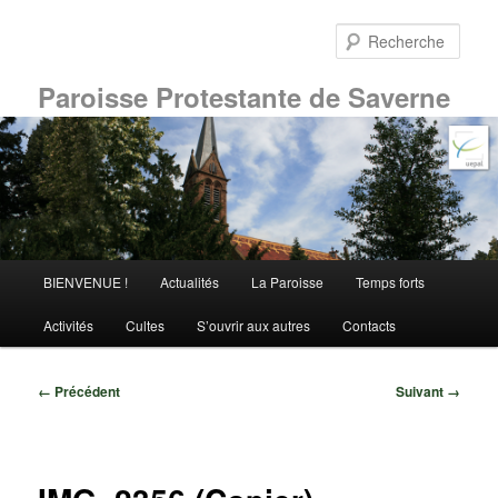
Aller
au
Rech
contenu
principal
Paroisse Protestante de Saverne
Menu
BIENVENUE !
Actualités
La Paroisse
Temps forts
principal
Activités
Cultes
S’ouvrir aux autres
Contacts
Navigation
← Précédent
Suivant →
des
images