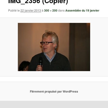
IMG_2356 (Copier)
Publié le
22 janvier 2013
à
300 × 200
dans
Assemblée du 19 janvier
Fièrement propulsé par WordPress