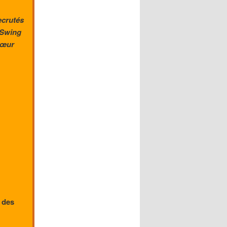
ecrutés
« Swing
 Cœur
n des