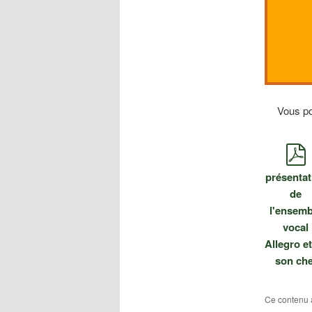
Vous po
présentat
de
l'ensemb
vocal
Allegro e
son che
Ce contenu 