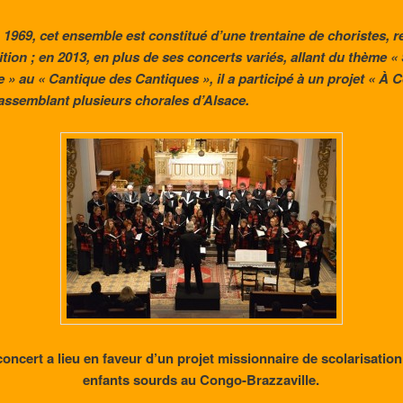
 1969, cet ensemble est constitué d’une trentaine de choristes, r
ition ; en 2013, en plus de ses concerts variés, allant du thème 
e » au « Cantique des Cantiques », il a participé à un projet « À
rassemblant plusieurs chorales d’Alsace.
oncert a lieu en faveur d’un projet missionnaire de scolarisatio
enfants sourds au Congo-Brazzaville.