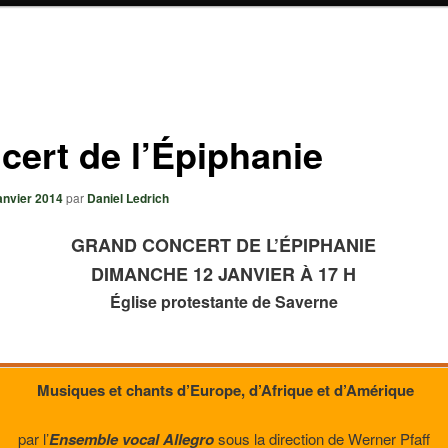
cert de l’Épiphanie
janvier 2014
par
Daniel Ledrich
GRAND CONCERT DE L’ÉPIPHANIE
DIMANCHE 12 JANVIER À 17 H
Église protestante de Saverne
Musiques et chants d’Europe, d’Afrique et d’Amérique
par l’
Ensemble vocal Allegro
sous la direction de Werner Pfaff