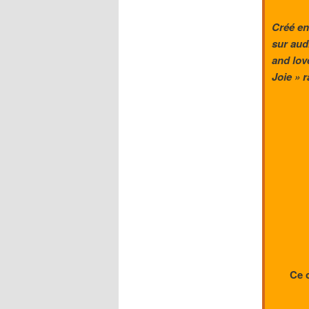
Créé en
sur aud
and lov
Joie » 
Ce c