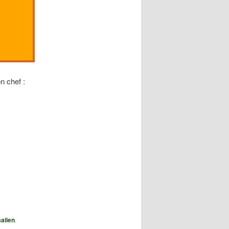
n chef :
alien
.