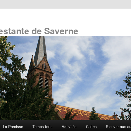
estante de Saverne
La Paroisse
Temps forts
Activités
Cultes
S’ouvrir aux a