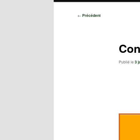
Navigation
←
Précédent
des
articles
Con
Publié le
3 