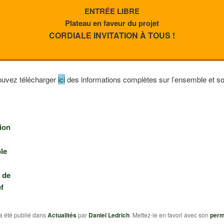
ENTRÉE LIBRE
Plateau en faveur du projet
CORDIALE INVITATION À TOUS !
uvez télécharger
ici
des informations complètes sur l’ensemble et so
ion
le
t de
f
a été publié dans
Actualités
par
Daniel Ledrich
. Mettez-le en favori avec son
perm