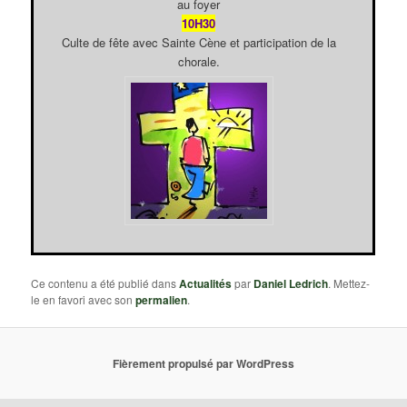
au foyer
10H30
Culte de fête avec Sainte Cène et participation de la
chorale.
Ce contenu a été publié dans
Actualités
par
Daniel Ledrich
. Mettez-
le en favori avec son
permalien
.
Fièrement propulsé par WordPress