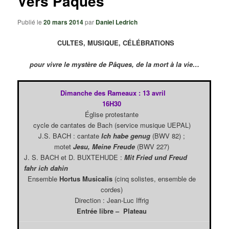
Vers Pâques
Publié le
20 mars 2014
par
Daniel Ledrich
CULTES, MUSIQUE, CÉLÉBRATIONS
pour vivre le mystère de Pâques, de la mort à la vie…
Dimanche des Rameaux : 13 avril
16H30
Église protestante
cycle de cantates de Bach (service musique UEPAL)
J.S. BACH : cantate
Ich habe genug
(BWV 82) ;
motet
Jesu, Meine Freude
(BWV 227)
J. S. BACH et D. BUXTEHUDE :
Mit Fried und Freud
fahr ich dahin
Ensemble
Hortus Musicalis
(cinq solistes, ensemble de
cordes)
Direction : Jean-Luc Iffrig
Entrée libre – Plateau