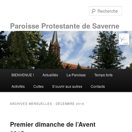
Aller
Aller
au
au
Rech
contenu
contenu
principal
secondaire
Paroisse Protestante de Saverne
Menu
BIENVENUE !
Actualités
La Paroisse
Temps forts
principal
Activités
Cultes
S’ouvrir aux autres
Contacts
ARCHIVES MENSUELLES :
DÉCEMBRE 2015
Premier dimanche de l’Avent