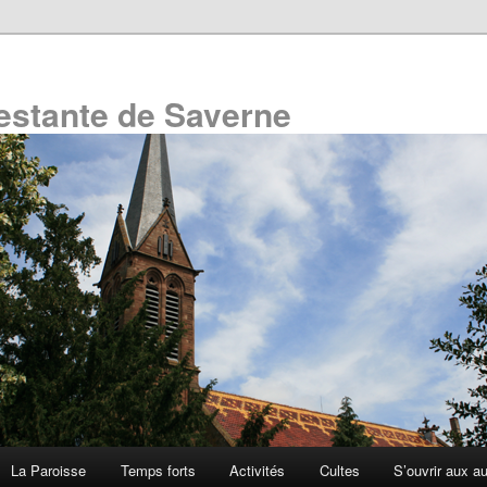
estante de Saverne
La Paroisse
Temps forts
Activités
Cultes
S’ouvrir aux a