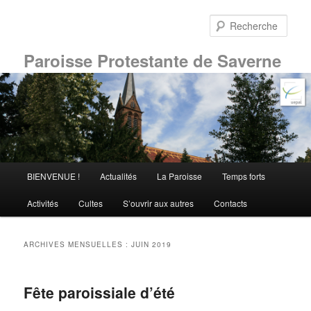
Aller
Aller
au
au
Rech
contenu
contenu
principal
secondaire
Paroisse Protestante de Saverne
Menu
BIENVENUE !
Actualités
La Paroisse
Temps forts
principal
Activités
Cultes
S’ouvrir aux autres
Contacts
ARCHIVES MENSUELLES :
JUIN 2019
Fête paroissiale d’été